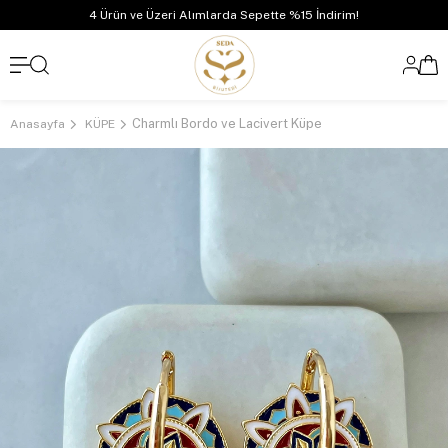
4 Ürün ve Üzeri Alımlarda Sepette %15 İndirim!
Charmlı Bordo ve Lacivert Küpe
Anasayfa
KÜPE