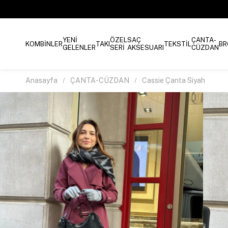
YENİ
ÖZEL
SAÇ
ÇANTA-
KOMBİNLER
TAKI
TEKSTİL
BR
GELENLER
SERİ
AKSESUARI
CÜZDAN
Anasayfa
ÇANTA-CÜZDAN
Cassie Çanta Siyah