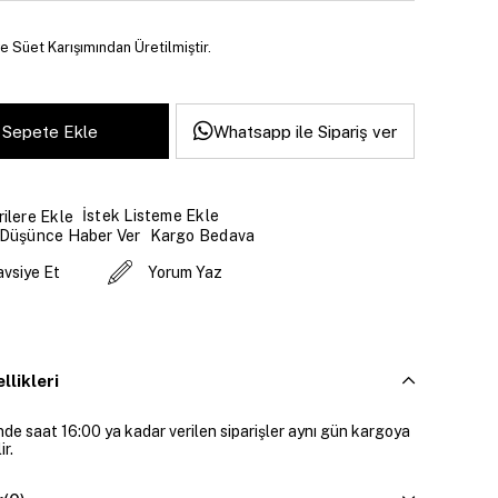
ve Süet Karışımından Üretilmiştir.
Whatsapp ile Sipariş ver
İstek Listeme Ekle
ilere Ekle
 Düşünce Haber Ver
Kargo Bedava
avsiye Et
Yorum Yaz
llikleri
inde saat 16:00 ya kadar verilen siparişler aynı gün kargoya
ir.