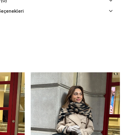
r
(0)
eçenekleri