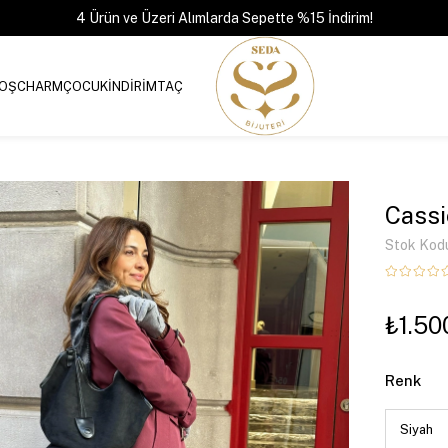
4 Ürün ve Üzeri Alımlarda Sepette %15 İndirim!
OŞ
CHARM
ÇOCUK
İNDİRİM
TAÇ
Cassi
Stok Kod
₺1.50
Renk