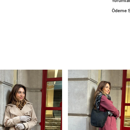
Yorumla
Ödeme S