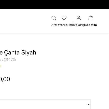
Ara
Favorilerim
Üye Girişi
Sepetim
e Çanta Siyah
u
(21472)
0,00