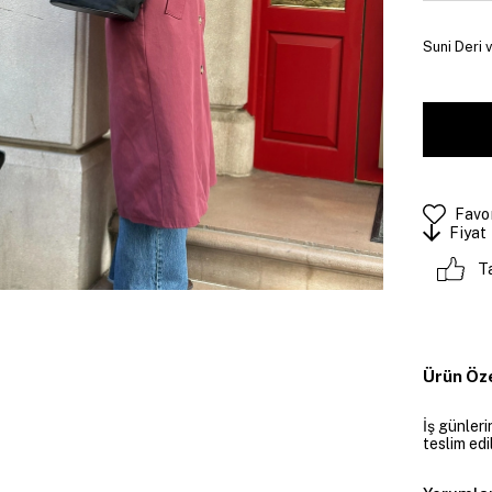
Suni Deri 
Favor
Fiyat
T
Ürün Öze
İş günler
teslim edil