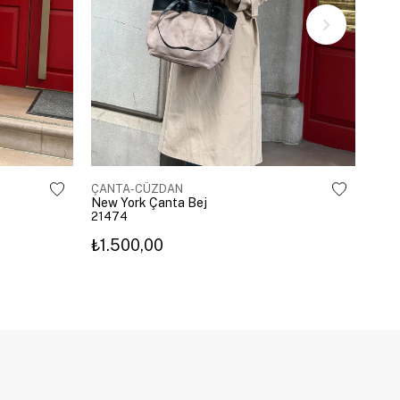
ÇANTA-CÜZDAN
ÇAN
New York Çanta Bej
Cass
21474
214
₺1.500,00
₺1.