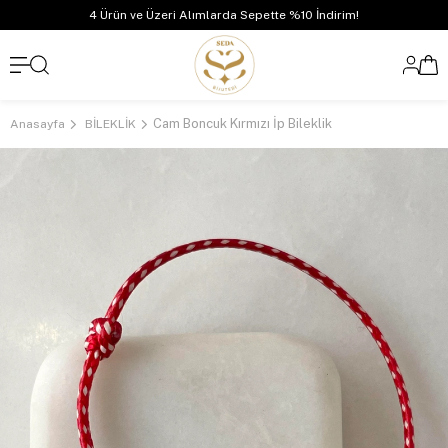
4 Ürün ve Üzeri Alımlarda Sepette %10 İndirim!
Cam Boncuk Kırmızı İp Bileklik
Anasayfa
BİLEKLİK