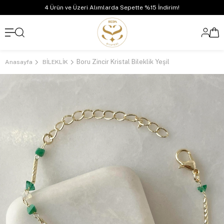
4 Ürün ve Üzeri Alımlarda Sepette %15 İndirim!
Boru Zincir Kristal Bileklik Yeşil
Anasayfa
BİLEKLİK