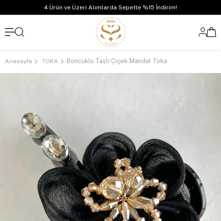
4 Ürün ve Üzeri Alımlarda Sepette %15 İndirim!
Boncuklu Taşlı Çiçek Mandal Toka
Anasayfa
TOKA