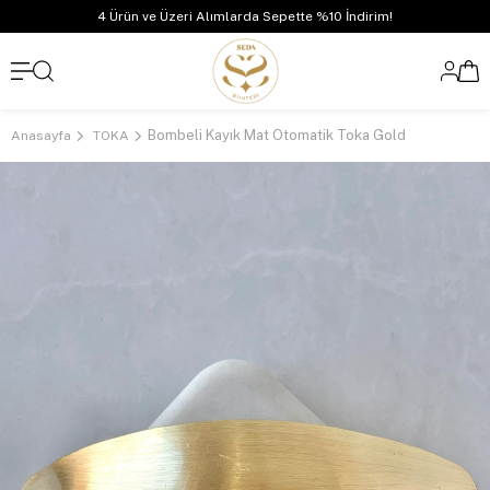
4 Ürün ve Üzeri Alımlarda Sepette %10 İndirim!
Bombeli Kayık Mat Otomatik Toka Gold
Anasayfa
TOKA