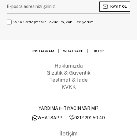
KAYIT OL
KVKK Sözleşmesi'ni, okudum, kabul ediyorum.
INSTAGRAM
WHATSAPP
TIKTOK
Hakkımızda
Gizlilik & Güvenlik
Teslimat & İade
KVKK
YARDIMA İHTİYACIN VAR MI?
0212 291 50 49
WHATSAPP
İletişim