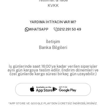
KVKK
YARDIMA İHTİYACIN VAR MI?
0212 291 50 49
WHATSAPP
İletişim
Banka Bilgileri
İş günlerinde saat 16:00’ya kadar verilen siparişler
aynı gün kargoya teslim edilir. (İndirim dönemleri ve
özel günlerde kargo süresi birkaç gün uzayabilir.)
*APP STORE VE GOOGLE PLAY'DEN ÜCRETSİZ İNDİREBİLİRSİNİZ.