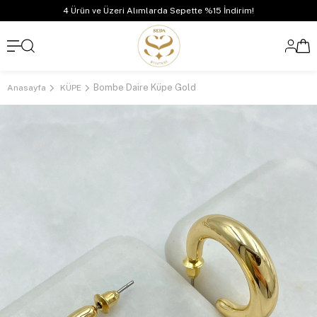
4 Ürün ve Üzeri Alımlarda Sepette %15 İndirim!
Bombe Daire Küpe Gold
Anasayfa
KÜPE