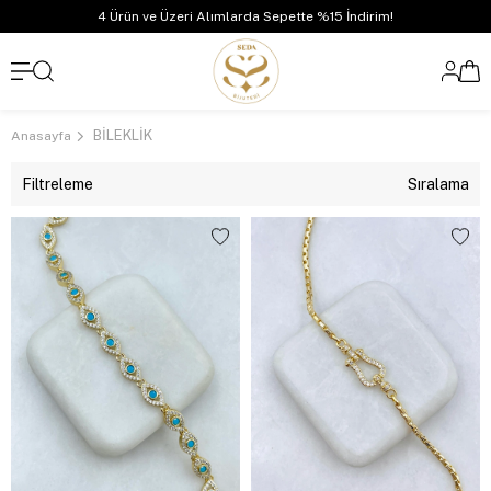
4 Ürün ve Üzeri Alımlarda Sepette %15 İndirim!
BİLEKLİK
Anasayfa
Filtreleme
Sıralama