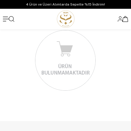
4 Ürün ve Üzeri Alımlarda Sepette %15 İndirim!