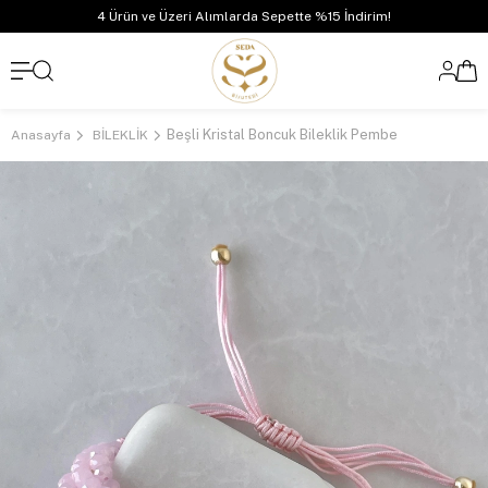
4 Ürün ve Üzeri Alımlarda Sepette %15 İndirim!
Beşli Kristal Boncuk Bileklik Pembe
Anasayfa
BİLEKLİK