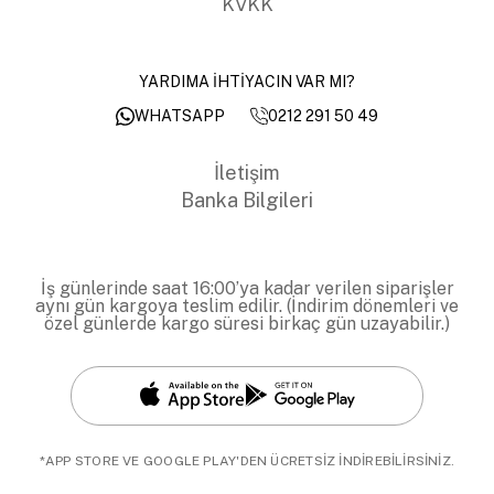
KVKK
YARDIMA İHTİYACIN VAR MI?
0212 291 50 49
WHATSAPP
İletişim
Banka Bilgileri
İş günlerinde saat 16:00’ya kadar verilen siparişler
aynı gün kargoya teslim edilir. (İndirim dönemleri ve
özel günlerde kargo süresi birkaç gün uzayabilir.)
*APP STORE VE GOOGLE PLAY'DEN ÜCRETSİZ İNDİREBİLİRSİNİZ.