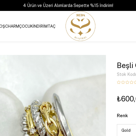
4 Ürün ve Üzeri Alımlarda Sepette %15 İndirim!
OŞ
CHARM
ÇOCUK
İNDİRİM
TAÇ
Beşli
Stok Kod
₺600
Renk