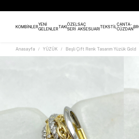
YENİ
ÖZEL
SAÇ
ÇANTA-
KOMBİNLER
TAKI
TEKSTİL
BR
GELENLER
SERİ
AKSESUARI
CÜZDAN
Anasayfa
YÜZÜK
Beşli Çift Renk Tasarım Yüzük Gold