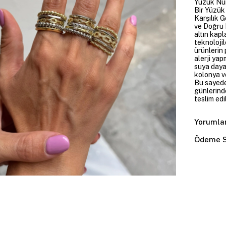
Yüzük Num
Bir Yüzük
Karşılık 
ve Doğru B
altın kapl
teknolojil
ürünlerin 
alerji yap
suya daya
kolonya v
Bu sayede
günlerind
teslim edil
Yorumla
Ödeme S