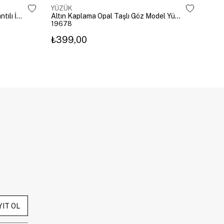
YÜZÜK
YÜZ
Altın Kaplama Damla Kristal Sallantılı İkili Yüzük Gold
Altın Kaplama Opal Taşlı Göz Model Yüzük Pembe
19678
196
₺399,00
₺3
YIT OL