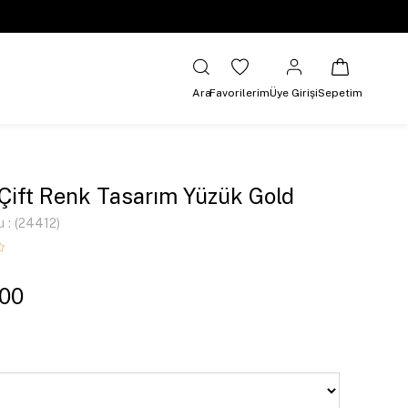
Ara
Favorilerim
Üye Girişi
Sepetim
 Çift Renk Tasarım Yüzük Gold
u
(24412)
,00