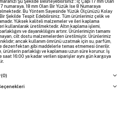
aranızı Şu Şekilde Belirleyebilirsiniz : İç Çapı 17 mm Olan
 7 numaraya, 18 mm Olan Bir Yüzük İse 8 Numaraya
Gelmektedir. Bu Yöntem Sayesinde Yüzük Ölçünüzü Kolay
ir Şekilde Tespit Edebilirsiniz. Tüm ürünlerimiz çelik ve
amadır. Yüksek kaliteli malzemeler ve ileri kaplama
eri kullanılarak üretilmektedir. Altın kaplama işlemi,
parlaklığını ve dayanıklılığını artırır. Ürünlerimizin tamamı
mayan, cilt dostu malzemelerden üretilmiştir. Ürünlerimiz
nıklıdır; ancak kullanım ömrünü uzatmak için su, parfüm,
e dezenfektan gibi maddelerle temas etmemesi önerilir.
, ürünlerin parlaklığı ve kaplaması uzun süre korunur. İş
e saat 16:00 ya kadar verilen siparişler aynı gün kargoya
ir.
r
(0)
eçenekleri