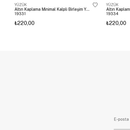
YÜZÜK
YÜZÜK
Altın Kaplama Minimal Kalpli Birleşim Yüzük Gold
Altın Kaplam
19331
19334
₺220,00
₺220,00