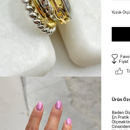
Yüzük Ölçü
Favor
Fiyat
T
Ürün Öze
Beden Ölç
En Pratik
Ölçmektir
Cinsinden