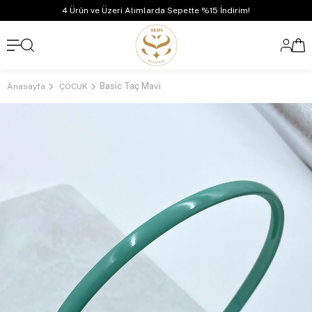
4 Ürün ve Üzeri Alımlarda Sepette %15 İndirim!
Basic Taç Mavi
Anasayfa
ÇOCUK