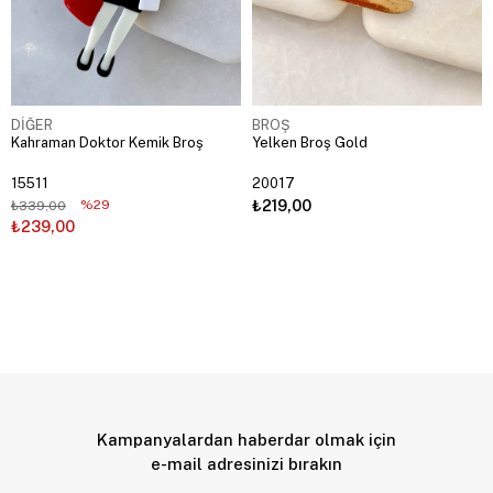
DİĞER
BROŞ
Kahraman Doktor Kemik Broş
Yelken Broş Gold
15511
20017
%29
₺219,00
₺339,00
₺239,00
Kampanyalardan haberdar olmak için
e-mail adresinizi bırakın