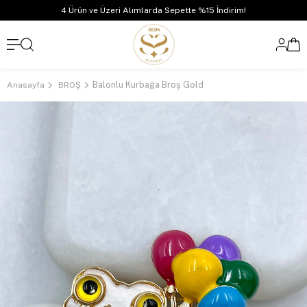
4 Ürün ve Üzeri Alımlarda Sepette %15 İndirim!
Balonlu Kurbağa Broş Gold
Anasayfa
BROŞ