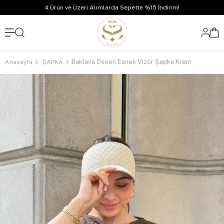
4 Ürün ve Üzeri Alımlarda Sepette %15 İndirim!
Baklava Desen Esnek Vizör Şapka Krem
Anasayfa
ŞAPKA