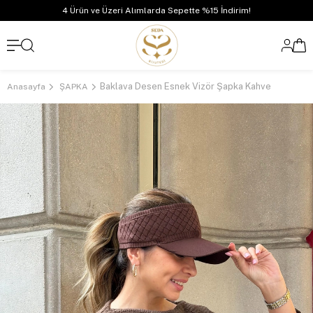
4 Ürün ve Üzeri Alımlarda Sepette %15 İndirim!
Baklava Desen Esnek Vizör Şapka Kahve
Anasayfa
ŞAPKA