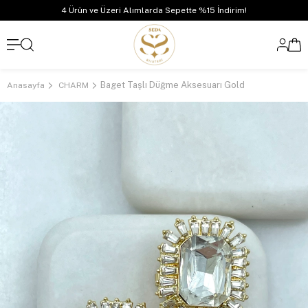
4 Ürün ve Üzeri Alımlarda Sepette %15 İndirim!
Baget Taşlı Düğme Aksesuarı Gold
Anasayfa
CHARM