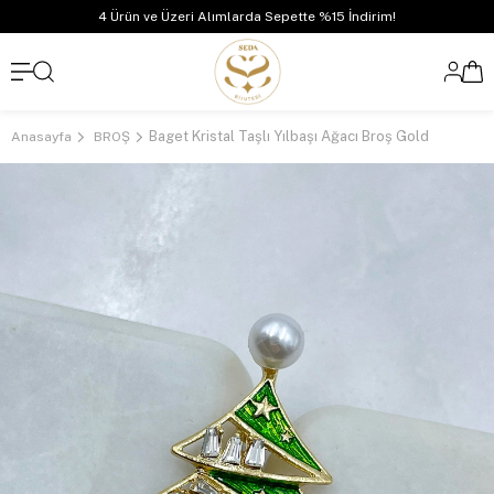
4 Ürün ve Üzeri Alımlarda Sepette %15 İndirim!
Baget Kristal Taşlı Yılbaşı Ağacı Broş Gold
Anasayfa
BROŞ