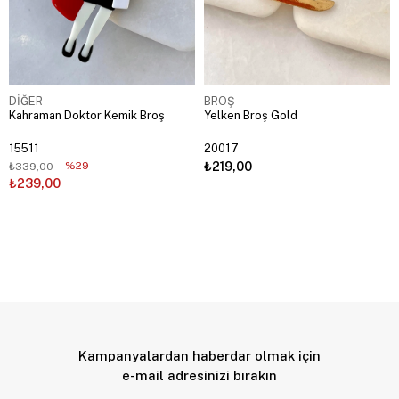
DİĞER
BROŞ
Kahraman Doktor Kemik Broş
Yelken Broş Gold
15511
20017
%29
₺219,00
₺339,00
₺239,00
Kampanyalardan haberdar olmak için
e-mail adresinizi bırakın