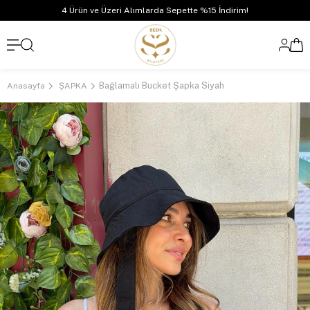
4 Ürün ve Üzeri Alımlarda Sepette %15 İndirim!
Bağlamalı Bucket Şapka Siyah
Anasayfa
ŞAPKA