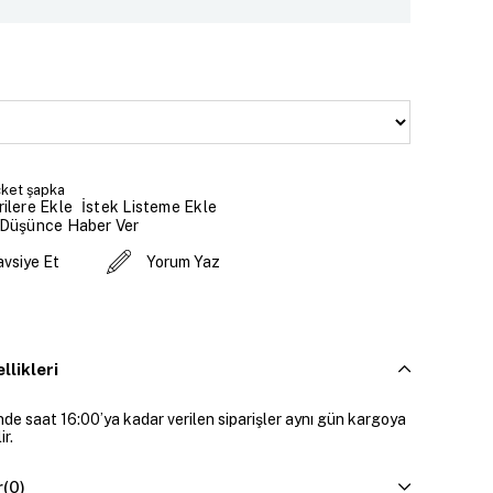
ket şapka
İstek Listeme Ekle
ilere Ekle
 Düşünce Haber Ver
avsiye Et
Yorum Yaz
llikleri
inde saat 16:00’ya kadar verilen siparişler aynı gün kargoya
ir.
r
(0)