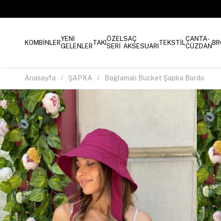
YENİ
ÖZEL
SAÇ
ÇANTA-
KOMBİNLER
TAKI
TEKSTİL
BR
GELENLER
SERİ
AKSESUARI
CÜZDAN
Anasayfa
ŞAPKA
Bağlamalı Bucket Şapka Bordo