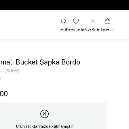
Ara
Favorilerim
Üye Girişi
Sepetim
malı Bucket Şapka Bordo
u
(23892)
,00
Ürün stoklarımızda kalmamıştır.