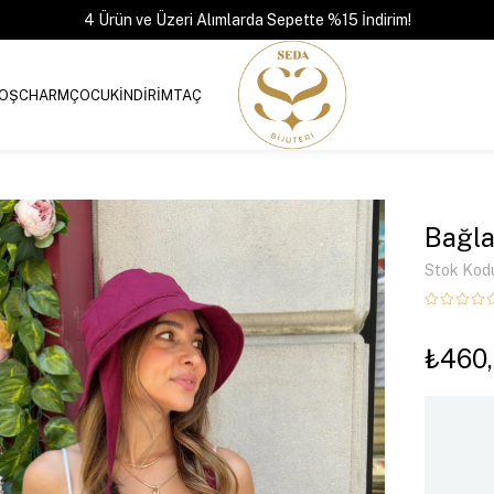
4 Ürün ve Üzeri Alımlarda Sepette %15 İndirim!
OŞ
CHARM
ÇOCUK
İNDİRİM
TAÇ
Bağla
Stok Kod
₺460