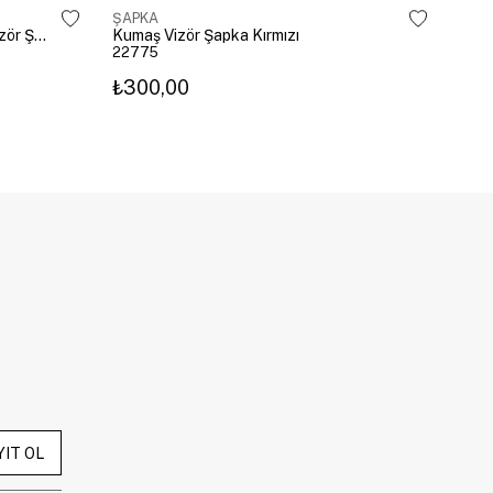
ŞAPKA
ŞAP
Leopar Kenarlı Üstü Açık Hasır Vizör Şapka Kahve
Kumaş Vizör Şapka Kırmızı
Kira
22775
238
₺300,00
₺62
YIT OL