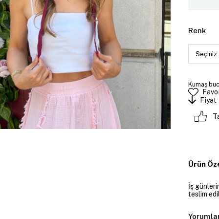
Renk
Kumaş buc
Favor
Fiyat
T
Ürün Öze
İş günler
teslim edil
Yorumla