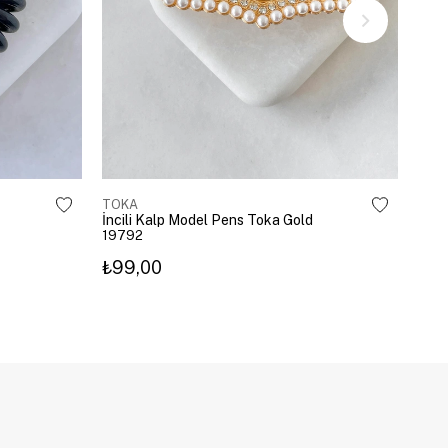
TOKA
TOK
İncili Kalp Model Pens Toka Gold
Kira
19792
203
₺99,00
₺3