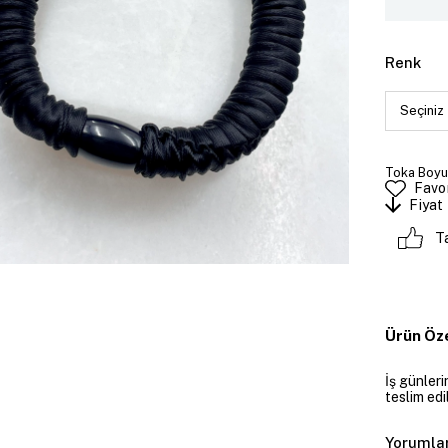
Renk
Toka Boyutu
Favor
Fiyat
T
Ürün Öze
İş günler
teslim edil
Yorumla