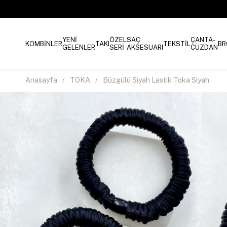
YENİ
ÖZEL
SAÇ
ÇANTA-
KOMBİNLER
TAKI
TEKSTİL
BR
GELENLER
SERİ
AKSESUARI
CÜZDAN
Anasayfa
TOKA
Büzgülü Siyah Lastik Toka Siyah