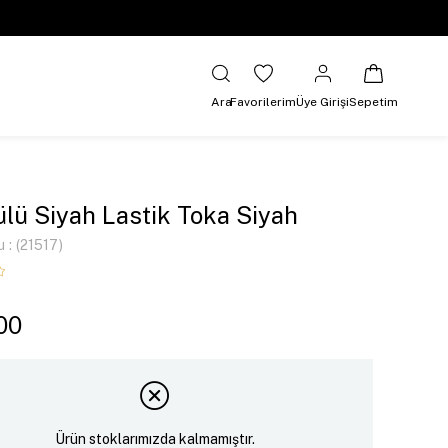
Ara
Favorilerim
Üye Girişi
Sepetim
lü Siyah Lastik Toka Siyah
u
(21517)
00
Ürün stoklarımızda kalmamıştır.