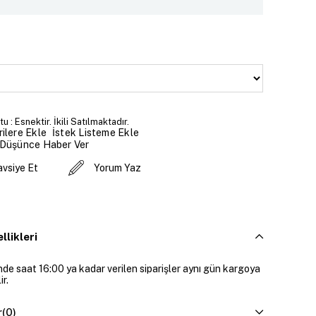
 : Esnektir. İkili Satılmaktadır.
İstek Listeme Ekle
ilere Ekle
 Düşünce Haber Ver
avsiye Et
Yorum Yaz
llikleri
inde saat 16:00 ya kadar verilen siparişler aynı gün kargoya
ir.
r
(0)