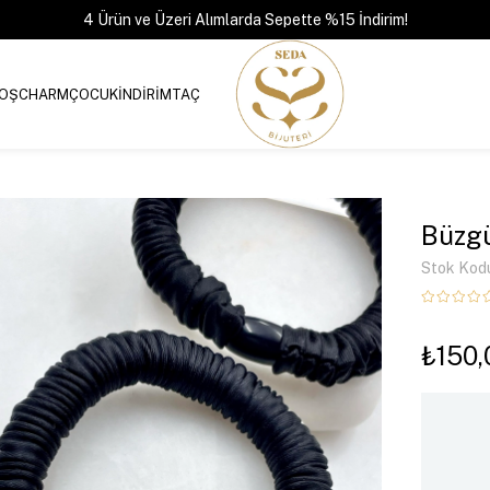
4 Ürün ve Üzeri Alımlarda Sepette %15 İndirim!
OŞ
CHARM
ÇOCUK
İNDİRİM
TAÇ
Büzgü
Stok Kod
₺150,