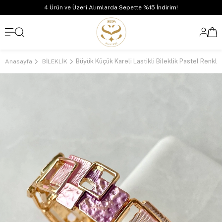
4 Ürün ve Üzeri Alımlarda Sepette %15 İndirim!
Büyük Küçük Kareli Lastikli Bileklik Pastel Renkli
Anasayfa
BİLEKLİK