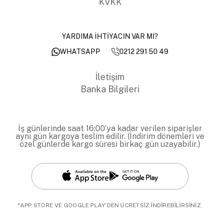
KVKK
YARDIMA İHTİYACIN VAR MI?
0212 291 50 49
WHATSAPP
İletişim
Banka Bilgileri
İş günlerinde saat 16:00’ya kadar verilen siparişler
aynı gün kargoya teslim edilir. (İndirim dönemleri ve
özel günlerde kargo süresi birkaç gün uzayabilir.)
*APP STORE VE GOOGLE PLAY'DEN ÜCRETSİZ İNDİREBİLİRSİNİZ.