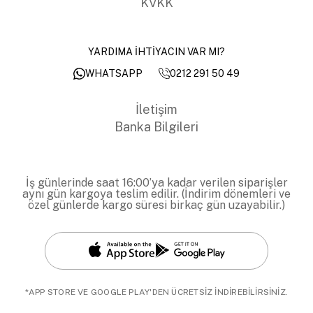
KVKK
YARDIMA İHTİYACIN VAR MI?
0212 291 50 49
WHATSAPP
İletişim
Banka Bilgileri
İş günlerinde saat 16:00’ya kadar verilen siparişler
aynı gün kargoya teslim edilir. (İndirim dönemleri ve
özel günlerde kargo süresi birkaç gün uzayabilir.)
*APP STORE VE GOOGLE PLAY'DEN ÜCRETSİZ İNDİREBİLİRSİNİZ.