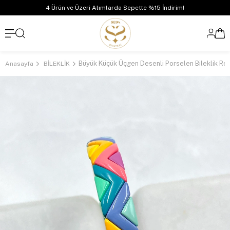
4 Ürün ve Üzeri Alımlarda Sepette %15 İndirim!
Büyük Küçük Üçgen Desenli Porselen Bileklik Ren
Anasayfa
BİLEKLİK