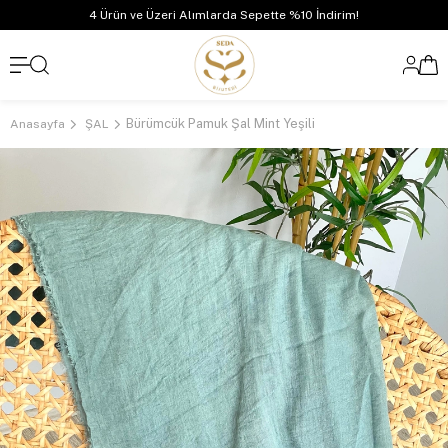
4 Ürün ve Üzeri Alımlarda Sepette %10 İndirim!
Bürümcük Pamuk Şal Mint Yeşili
Anasayfa
ŞAL