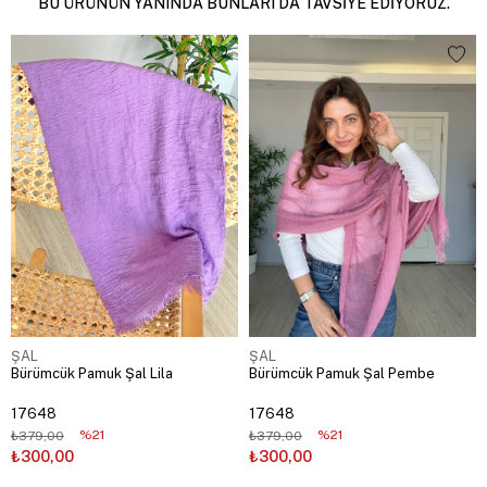
BU ÜRÜNÜN YANINDA BUNLARI DA TAVSIYE EDIYORUZ.
ŞAL
ŞAL
Bürümcük Pamuk Şal Lila
Bürümcük Pamuk Şal Pembe
17648
17648
%21
%21
₺379,00
₺379,00
₺300,00
₺300,00