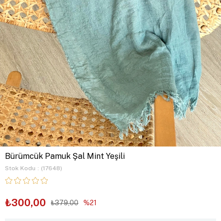
Bürümcük Pamuk Şal Mint Yeşili
Stok Kodu
(17648)
₺300,00
₺379,00
21