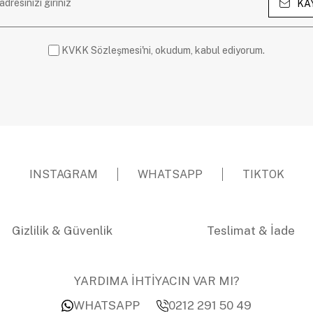
KA
KVKK Sözleşmesi'ni, okudum, kabul ediyorum.
INSTAGRAM
WHATSAPP
TIKTOK
Gizlilik & Güvenlik
Teslimat & İade
YARDIMA İHTİYACIN VAR MI?
WHATSAPP
0212 291 50 49