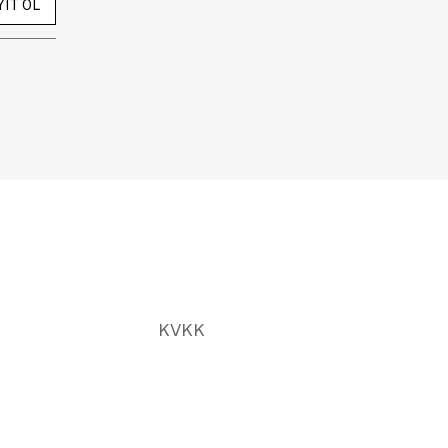
YIT OL
KVKK