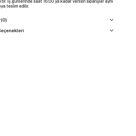
ır. İş günlerinde saat 16:00 ya kadar verilen siparişler aynı
a teslim edilir.
r
(0)
eçenekleri