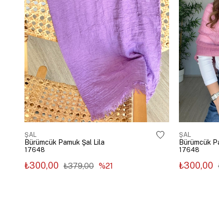
ŞAL
ŞAL
Bürümcük Pamuk Şal Lila
Bürümcük P
17648
17648
₺300,00
₺300,00
₺379,00
%21