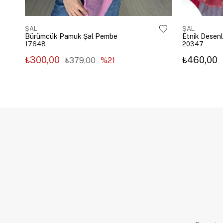
ŞAL
ŞAL
Bürümcük Pamuk Şal Pembe
Etnik Desenl
17648
20347
₺300,00
₺460,00
₺379,00
%21