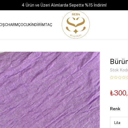
4 Ürün ve Üzeri Alımlarda Sepette %15 İndirim!
OŞ
CHARM
ÇOCUK
İNDİRİM
TAÇ
Bürüm
Stok Kod
₺300
Renk