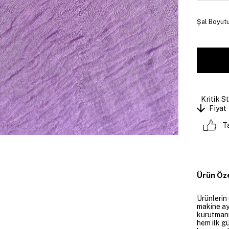
Şal Boyutu
Kritik S
Fiyat
T
Ürün Öze
Ürünlerin
makine ay
kurutmanı
hem ilk g