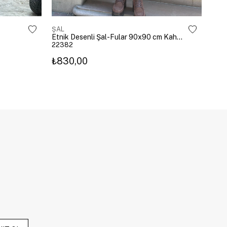
ŞAL
ŞAL
Etnik Desenli Şal-Fular 90x90 cm Kahverengi
Vara
22382
228
₺830,00
₺5