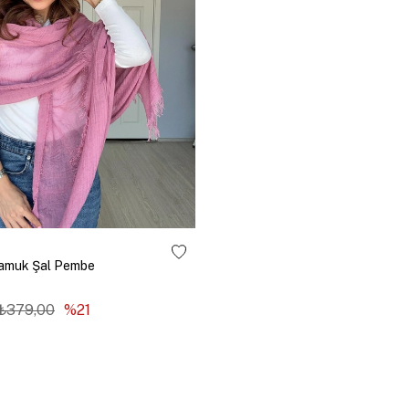
amuk Şal Pembe
₺379,00
%21