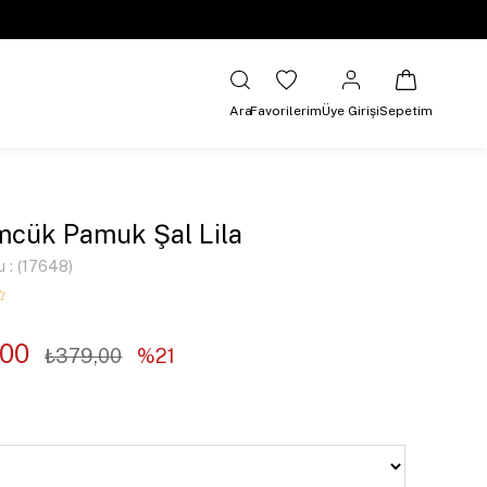
Ara
Favorilerim
Üye Girişi
Sepetim
cük Pamuk Şal Lila
u
(17648)
,00
₺379,00
21