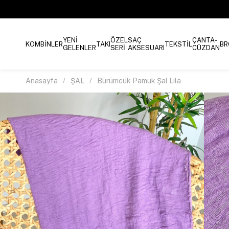
YENİ
ÖZEL
SAÇ
ÇANTA-
KOMBİNLER
TAKI
TEKSTİL
BR
GELENLER
SERİ
AKSESUARI
CÜZDAN
Anasayfa
ŞAL
Bürümcük Pamuk Şal Lila