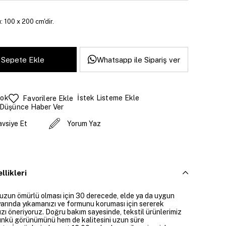
: 100 x 200 cm'dir.
Whatsapp ile Sipariş ver
tok
İstek Listeme Ekle
Favorilere Ekle
 Düşünce Haber Ver
avsiye Et
Yorum Yaz
llikleri
 uzun ömürlü olması için 30 derecede, elde ya da uygun
arında yıkamanızı ve formunu koruması için sererek
zı öneriyoruz. Doğru bakım sayesinde, tekstil ürünlerimiz
ünkü görünümünü hem de kalitesini uzun süre