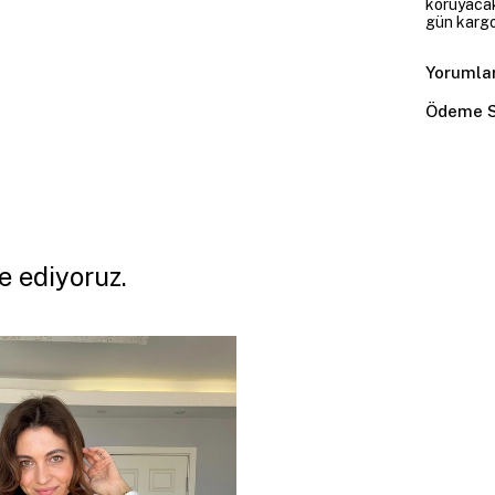
koruyacakt
gün kargoy
Yorumla
Ödeme S
e ediyoruz.