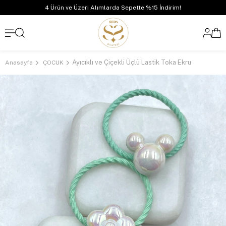
4 Ürün ve Üzeri Alımlarda Sepette %15 İndirim!
Ayıcıklı ve Çiçekli Üçlü Lastik Toka Ekru
Anasayfa
ÇOCUK