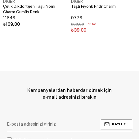
DİĞER
DİĞER
Çelik Dikdörtgen Taşlı Nomi
Taşlı Fiyonk Pndr Charm
Charm Gümüş Renk
11646
9776
₺169,00
%43
₺69,00
₺39,00
Kampanyalardan haberdar olmak için
e-mail adresinizi bırakın
KAYIT OL