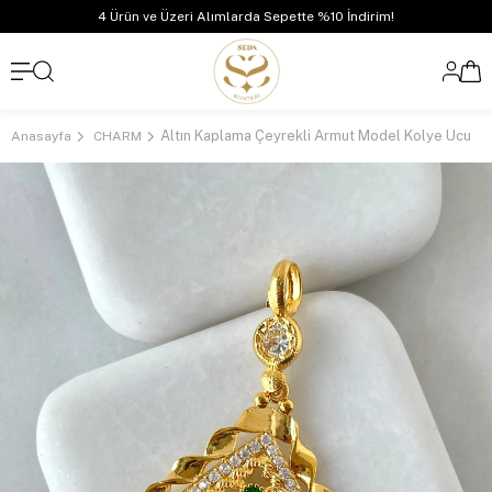
4 Ürün ve Üzeri Alımlarda Sepette %10 İndirim!
Altın Kaplama Çeyrekli Armut Model Kolye Ucu
Anasayfa
CHARM