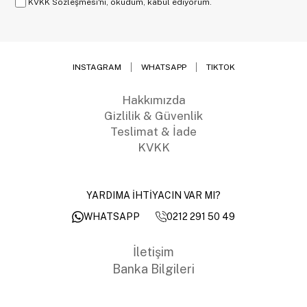
KVKK Sözleşmesi'ni, okudum, kabul ediyorum.
INSTAGRAM
WHATSAPP
TIKTOK
Hakkımızda
Gizlilik & Güvenlik
Teslimat & İade
KVKK
YARDIMA İHTİYACIN VAR MI?
0212 291 50 49
WHATSAPP
İletişim
Banka Bilgileri