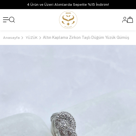
4 Ürün ve Üzeri Alımlarda Sepette %15 İndirim!
Altın Kaplama Zirkon Taşlı Düğüm Yüzük Gümüş
Anasayfa
YÜZÜK