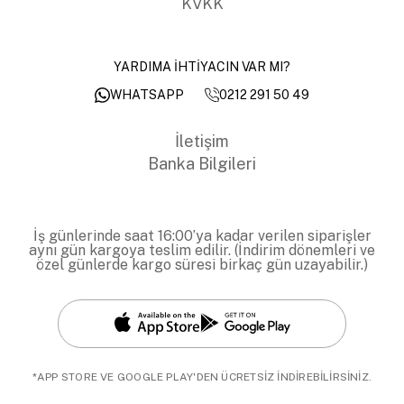
KVKK
YARDIMA İHTİYACIN VAR MI?
0212 291 50 49
WHATSAPP
İletişim
Banka Bilgileri
İş günlerinde saat 16:00’ya kadar verilen siparişler
aynı gün kargoya teslim edilir. (İndirim dönemleri ve
özel günlerde kargo süresi birkaç gün uzayabilir.)
*APP STORE VE GOOGLE PLAY'DEN ÜCRETSİZ İNDİREBİLİRSİNİZ.