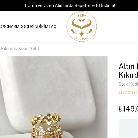
4 Ürün ve Üzeri Alımlarda Sepette %10 İndirim!
OŞ
CHARM
ÇOCUK
İNDİRİM
TAÇ
ra Kıkırdak Küpe Gold
Altın 
Kıkır
Stok Kod
₺149,