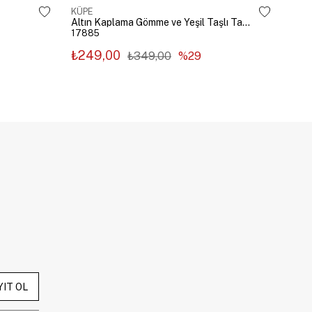
KÜPE
KÜP
Altın Kaplama Gömme ve Yeşil Taşlı Tasarım Küpe Gümüş
17885
178
₺249,00
₺2
₺349,00
%29
YIT OL