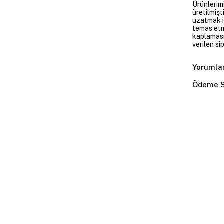
Ürünlerim
üretilmişt
uzatmak i
temas etme
kaplaması
verilen si
Yorumla
Ödeme S