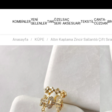
YENİ
ÖZEL
SAÇ
ÇANTA-
KOMBİNLER
TAKI
TEKSTİL
BR
GELENLER
SERİ
AKSESUARI
CÜZDAN
Anasayfa
KÜPE
Altın Kaplama Zincir Sallantılı Çift Sı