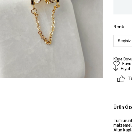
Renk
Küpe Boyut
Favor
Fiyat
T
Ürün Öze
Tüm ürünle
malzemeler
Altın kapl