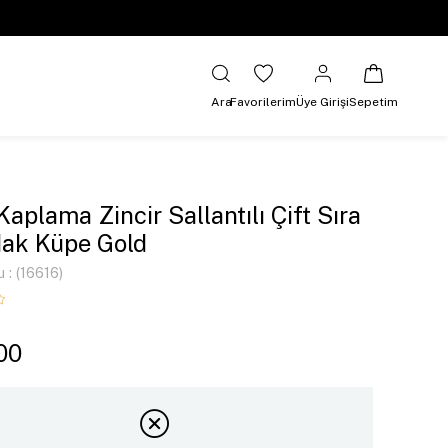
Ara
Favorilerim
Üye Girişi
Sepetim
Kaplama Zincir Sallantılı Çift Sıra
dak Küpe Gold
u
(16616)
00