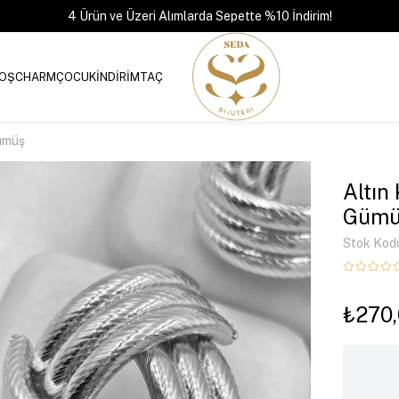
4 Ürün ve Üzeri Alımlarda Sepette %10 İndirim!
OŞ
CHARM
ÇOCUK
İNDİRİM
TAÇ
ümüş
Altın
Gümü
Stok Kod
₺270