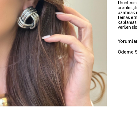
Ürünlerim
üretilmişt
uzatmak i
temas etme
kaplaması
verilen si
Yorumla
Ödeme S