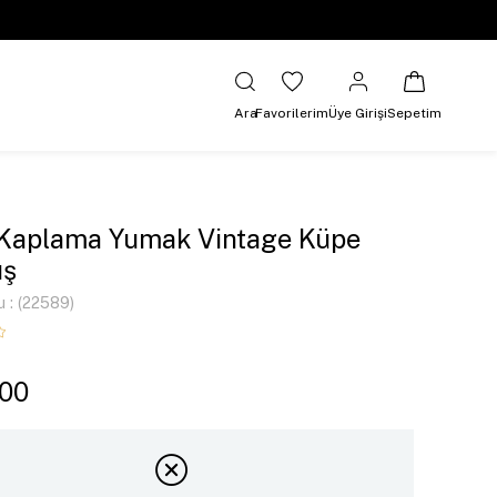
Ara
Favorilerim
Üye Girişi
Sepetim
 Kaplama Yumak Vintage Küpe
ş
u
(22589)
,00