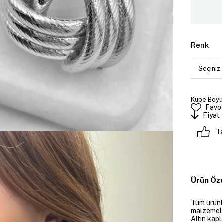
Renk
Küpe Boyut
Favor
Fiyat
T
Ürün Öze
Tüm ürünle
malzemeler
Altın kapl