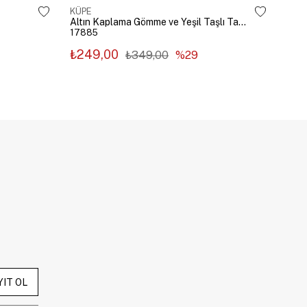
KÜPE
KÜP
Altın Kaplama Gömme ve Yeşil Taşlı Tasarım Küpe Gümüş
17885
178
₺249,00
₺2
₺349,00
%29
YIT OL