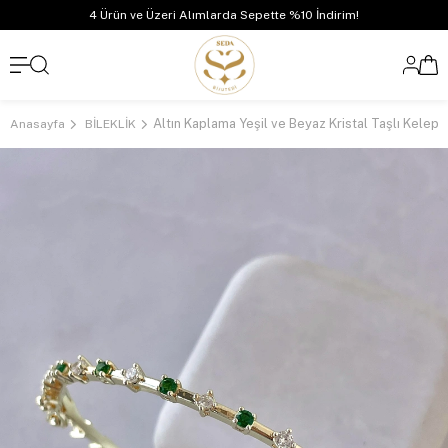
4 Ürün ve Üzeri Alımlarda Sepette %10 İndirim!
Altın Kaplama Yeşil ve Beyaz Kristal Taşlı Kelepç
Anasayfa
BİLEKLİK