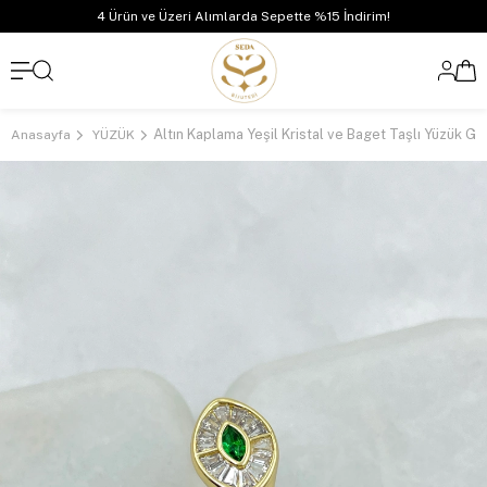
4 Ürün ve Üzeri Alımlarda Sepette %15 İndirim!
Altın Kaplama Yeşil Kristal ve Baget Taşlı Yüzük Go
Anasayfa
YÜZÜK