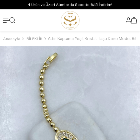
4 Ürün ve Üzeri Alımlarda Sepette %15 İndirim!
Anasayfa
BİLEKLİK