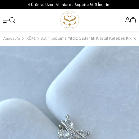
4 Ürün ve Üzeri Alımlarda Sepette %15 İndirim!
Anasayfa
KÜPE