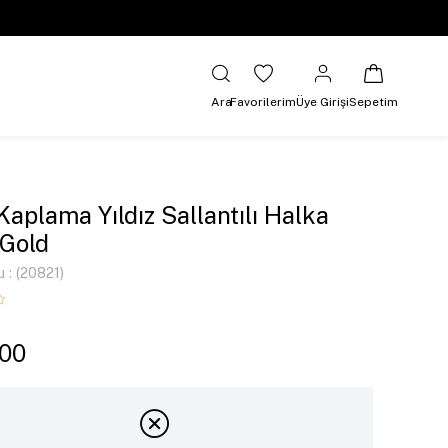
Ara
Favorilerim
Üye Girişi
Sepetim
 Kaplama Yıldız Sallantılı Halka
Gold
u
(20821)
,00