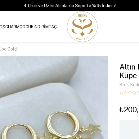
4 Ürün ve Üzeri Alımlarda Sepette %15 İndirim!
OŞ
CHARM
ÇOCUK
İNDİRİM
TAÇ
Küpe Gold
Altın
Küpe 
Stok Kod
₺200