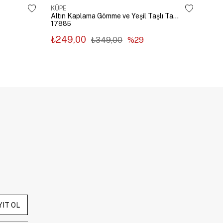
KÜPE
KÜP
Altın Kaplama Gömme ve Yeşil Taşlı Tasarım Küpe Gümüş
17885
178
₺249,00
₺2
₺349,00
%29
YIT OL