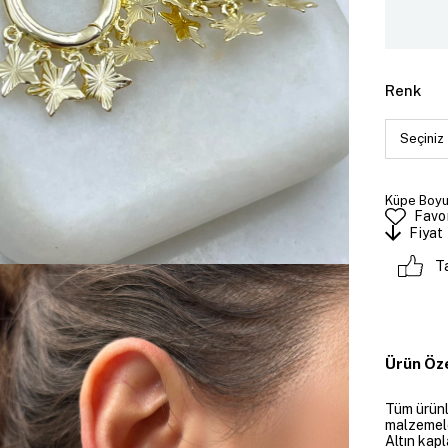
Renk
Küpe Boyut
Favor
Fiyat
T
Ürün Öze
Tüm ürünle
malzemeler
Altın kapl