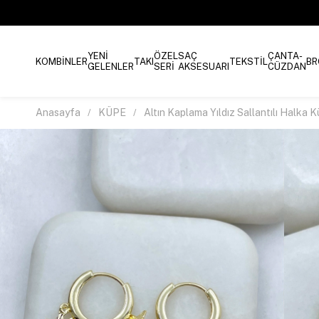
YENİ
ÖZEL
SAÇ
ÇANTA-
KOMBİNLER
TAKI
TEKSTİL
BR
GELENLER
SERİ
AKSESUARI
CÜZDAN
Anasayfa
KÜPE
Altın Kaplama Yıldız Sallantılı Halka 