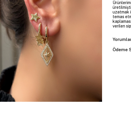
Ürünlerim
üretilmişt
uzatmak i
temas etme
kaplaması
verilen si
Yorumla
Ödeme S