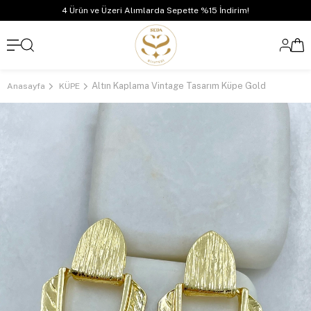
4 Ürün ve Üzeri Alımlarda Sepette %15 İndirim!
Altın Kaplama Vintage Tasarım Küpe Gold
Anasayfa
KÜPE