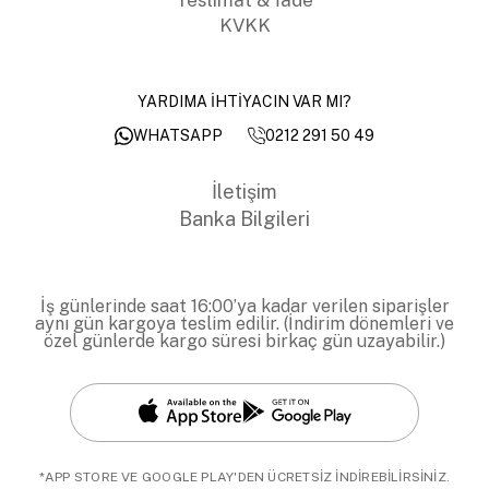
KVKK
YARDIMA İHTİYACIN VAR MI?
0212 291 50 49
WHATSAPP
İletişim
Banka Bilgileri
İş günlerinde saat 16:00’ya kadar verilen siparişler
aynı gün kargoya teslim edilir. (İndirim dönemleri ve
özel günlerde kargo süresi birkaç gün uzayabilir.)
*APP STORE VE GOOGLE PLAY'DEN ÜCRETSİZ İNDİREBİLİRSİNİZ.