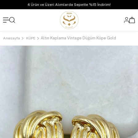
4 Ürün ve Üzeri Alımlarda Sepette %15 İndirim!
Altın Kaplama Vintage Düğüm Küpe Gold
Anasayfa
KÜPE