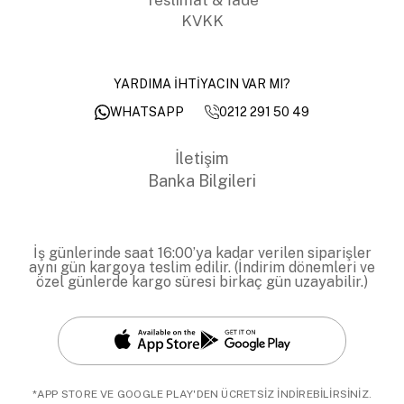
KVKK
YARDIMA İHTİYACIN VAR MI?
0212 291 50 49
WHATSAPP
İletişim
Banka Bilgileri
İş günlerinde saat 16:00’ya kadar verilen siparişler
aynı gün kargoya teslim edilir. (İndirim dönemleri ve
özel günlerde kargo süresi birkaç gün uzayabilir.)
*APP STORE VE GOOGLE PLAY'DEN ÜCRETSİZ İNDİREBİLİRSİNİZ.