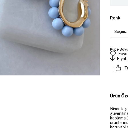
Renk
Küpe Boyut
Favor
Fiyat
T
Ürün Öze
Nişantaşı
güvenilir 
kaplama ü
ürünlerini
koruyabil