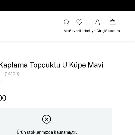
Ara
Favorilerim
Üye Girişi
Sepetim
 Kaplama Topçuklu U Küpe Mavi
u
(14109)
00
Ürün stoklarımızda kalmamıştır.