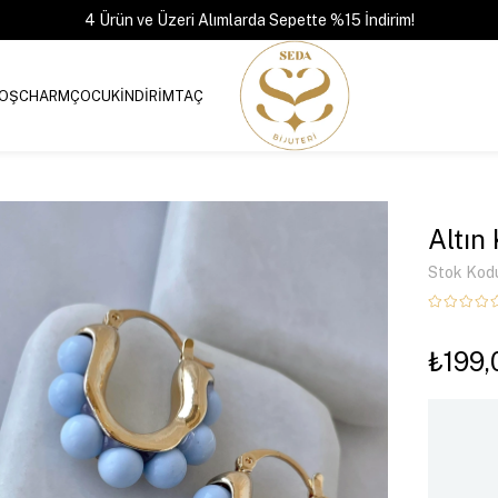
4 Ürün ve Üzeri Alımlarda Sepette %15 İndirim!
OŞ
CHARM
ÇOCUK
İNDİRİM
TAÇ
Altın
Stok Kod
₺199,