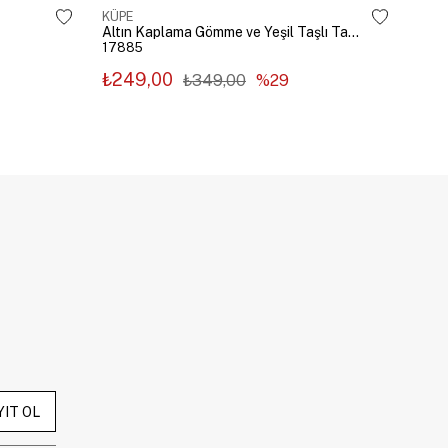
KÜPE
KÜP
Altın Kaplama Gömme ve Yeşil Taşlı Tasarım Küpe Gümüş
17885
178
₺249,00
₺2
₺349,00
%29
YIT OL