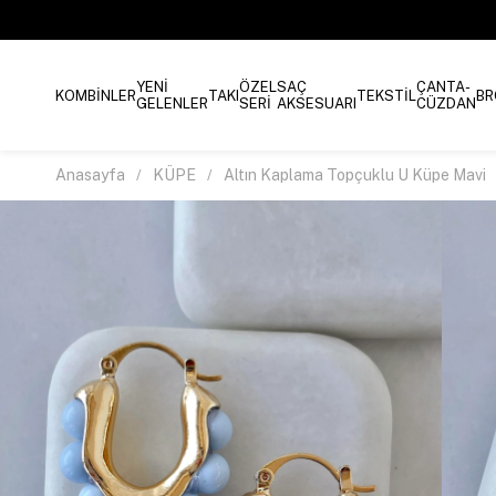
YENİ
ÖZEL
SAÇ
ÇANTA-
KOMBİNLER
TAKI
TEKSTİL
BR
GELENLER
SERİ
AKSESUARI
CÜZDAN
Anasayfa
KÜPE
Altın Kaplama Topçuklu U Küpe Mavi