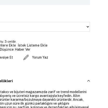
u: 3 cm'dir.
İstek Listeme Ekle
ilere Ekle
 Düşünce Haber Ver
avsiye Et
Yorum Yaz
llikleri
 takıcı ve bijuteri mağazamızda zarif ve trend modellerini
alışveriş ve ücretsiz kargo avantajıyla keşfedin. Altın
rünler kararma/bozulmaya dayanıklı ürünlerdir. Ancak,
zin uzun süre ilk günkü parlaklığını ve şıklığını
mesi için su, parfüm, kolonya ve dezenfektan gibi kimyasal