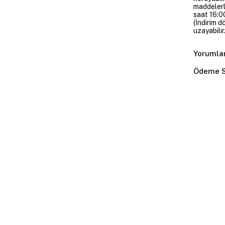
maddelerl
saat 16:00
(İndirim 
uzayabilir.
Yorumla
Ödeme S