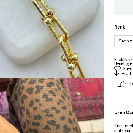
Renk
Bileklik uz
Uzunluğu: 
Favor
Fiyat
T
Ürün Öze
Tüm ürünle
malzemeler