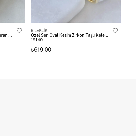
BİLEKLİK
BİLE
Altın Kaplama Emoji Model Şahmeran Gümüş
Özel Seri Oval Kesim Zirkon Taşlı Kelepçe Gold
19149
192
₺619,00
₺27