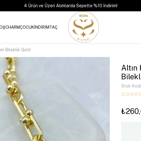
4 Ürün ve Üzeri Alımlarda Sepette %10 İndirim!
OŞ
CHARM
ÇOCUK
İNDİRİM
TAÇ
m Bileklik Gold
Altın
Bilek
Stok Kod
₺260