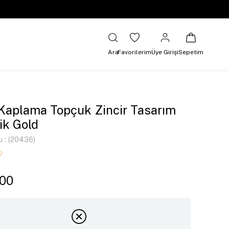
Ara
Favorilerim
Üye Girişi
Sepetim
 Kaplama Topçuk Zincir Tasarım
lik Gold
u
(20436)
,00