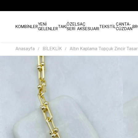
YENİ
ÖZEL
SAÇ
ÇANTA-
KOMBİNLER
TAKI
TEKSTİL
BR
GELENLER
SERİ
AKSESUARI
CÜZDAN
Anasayfa
BİLEKLİK
Altın Kaplama Topçuk Zincir Tasarı