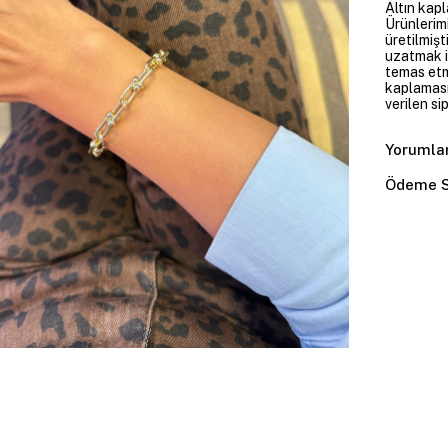
Altın kapl
Ürünlerim
üretilmişt
uzatmak i
temas etme
kaplaması
verilen si
Yorumla
Ödeme S