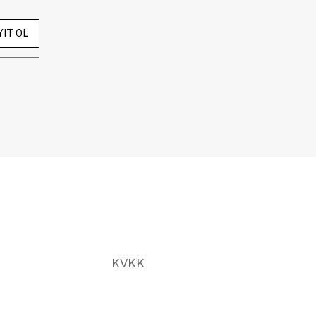
YIT OL
KVKK