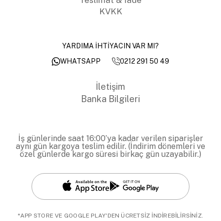
KVKK
YARDIMA İHTİYACIN VAR MI?
0212 291 50 49
WHATSAPP
İletişim
Banka Bilgileri
İş günlerinde saat 16:00’ya kadar verilen siparişler
aynı gün kargoya teslim edilir. (İndirim dönemleri ve
özel günlerde kargo süresi birkaç gün uzayabilir.)
*APP STORE VE GOOGLE PLAY'DEN ÜCRETSİZ İNDİREBİLİRSİNİZ.