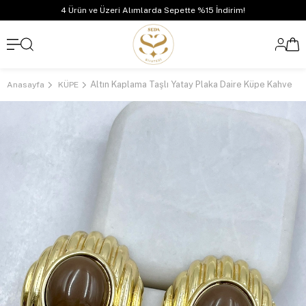
4 Ürün ve Üzeri Alımlarda Sepette %15 İndirim!
Altın Kaplama Taşlı Yatay Plaka Daire Küpe Kahve
Anasayfa
KÜPE