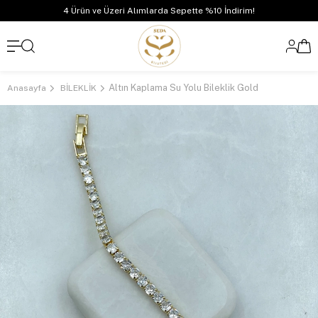
4 Ürün ve Üzeri Alımlarda Sepette %10 İndirim!
Altın Kaplama Su Yolu Bileklik Gold
Anasayfa
BİLEKLİK