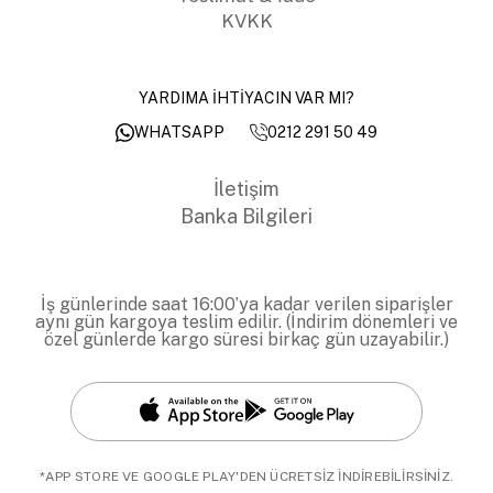
KVKK
YARDIMA İHTİYACIN VAR MI?
0212 291 50 49
WHATSAPP
İletişim
Banka Bilgileri
İş günlerinde saat 16:00’ya kadar verilen siparişler
aynı gün kargoya teslim edilir. (İndirim dönemleri ve
özel günlerde kargo süresi birkaç gün uzayabilir.)
*APP STORE VE GOOGLE PLAY'DEN ÜCRETSİZ İNDİREBİLİRSİNİZ.