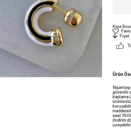
Küpe Boyut
Favor
Fiyat
T
Ürün Öze
Nişantaşı
güvenilir 
kaplama ü
ürünlerini
koruyabil
maddelerl
saat 16:00
(İndirim 
uzayabilir.