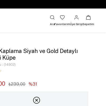
Ara
Favorilerim
Üye Girişi
Sepetim
 Kaplama Siyah ve Gold Detaylı
i Küpe
u
(14902)
00
₺239,00
31