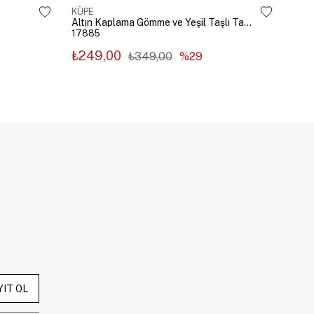
KÜPE
KÜP
Altın Kaplama Gömme ve Yeşil Taşlı Tasarım Küpe Gümüş
17885
178
₺249,00
₺2
₺349,00
%29
YIT OL