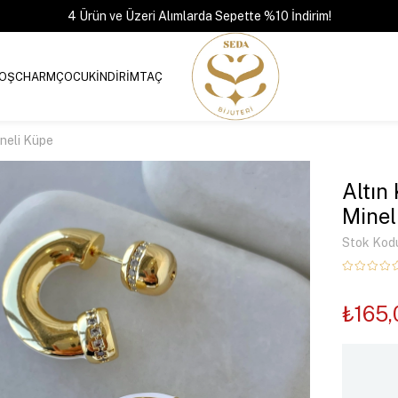
4 Ürün ve Üzeri Alımlarda Sepette %10 İndirim!
OŞ
CHARM
ÇOCUK
İNDİRİM
TAÇ
ineli Küpe
Altın
Minel
Stok Kod
₺165,