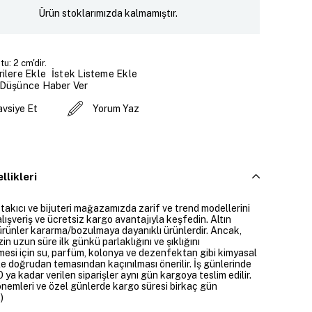
Ürün stoklarımızda kalmamıştır.
u: 2 cm'dir.
İstek Listeme Ekle
ilere Ekle
 Düşünce Haber Ver
avsiye Et
Yorum Yaz
llikleri
 takıcı ve bijuteri mağazamızda zarif ve trend modellerini
alışveriş ve ücretsiz kargo avantajıyla keşfedin. Altın
rünler kararma/bozulmaya dayanıklı ürünlerdir. Ancak,
zin uzun süre ilk günkü parlaklığını ve şıklığını
mesi için su, parfüm, kolonya ve dezenfektan gibi kimyasal
e doğrudan temasından kaçınılması önerilir. İş günlerinde
 ya kadar verilen siparişler aynı gün kargoya teslim edilir.
dönemleri ve özel günlerde kargo süresi birkaç gün
)