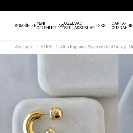
YENİ
ÖZEL
SAÇ
ÇANTA-
KOMBİNLER
TAKI
TEKSTİL
BR
GELENLER
SERİ
AKSESUARI
CÜZDAN
Anasayfa
KÜPE
Altın Kaplama Siyah ve Gold Detaylı M