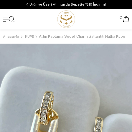
4 Ürün ve Üzeri Alımlarda Sepette %10 İndirim!
Altın Kaplama Sedef Charm Sallantılı Halka Küpe
Anasayfa
KÜPE