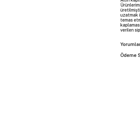
Ürünlerim
üretilmişt
uzatmak i
temas etme
kaplaması
verilen si
Yorumla
Ödeme S