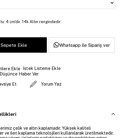
u: 4 cm'dir. 14k Altın rengindedir.
Whatsapp ile Sipariş ver
İstek Listeme Ekle
ilere Ekle
 Düşünce Haber Ver
avsiye Et
Yorum Yaz
llikleri
rimiz çelik ve altın kaplamadır. Yüksek kaliteli
 ve ileri kaplama teknolojileri kullanılarak üretilmektedir.
ama işlemi, ürünlerin parlaklığını ve dayanıklılığını artırır.