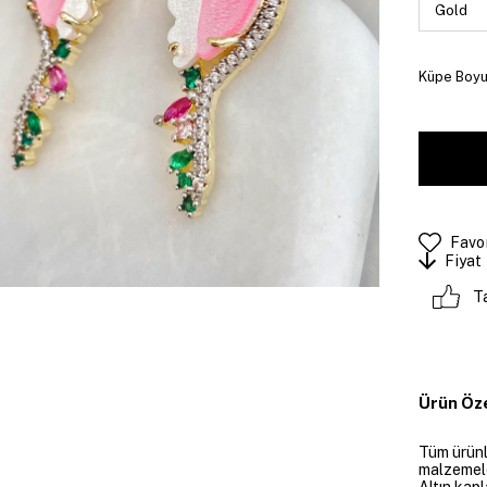
Küpe Boyut
Favor
Fiyat
T
Ürün Öze
Tüm ürünle
malzemeler
Altın kapl