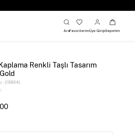
Ara
Favorilerim
Üye Girişi
Sepetim
 Kaplama Renkli Taşlı Tasarım
Gold
u
(19864)
,00