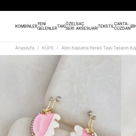
YENİ
ÖZEL
SAÇ
ÇANTA-
KOMBİNLER
TAKI
TEKSTİL
BR
GELENLER
SERİ
AKSESUARI
CÜZDAN
Anasayfa
KÜPE
Altın Kaplama Renkli Taşlı Tasarım Kü