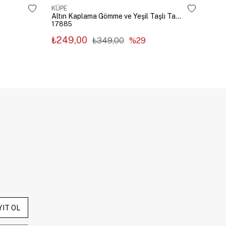
KÜPE
KÜP
Altın Kaplama Gömme ve Yeşil Taşlı Tasarım Küpe Gümüş
17885
178
₺249,00
₺2
₺349,00
%29
YIT OL