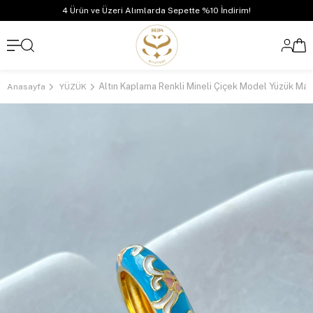
4 Ürün ve Üzeri Alımlarda Sepette %10 İndirim!
Altın Kaplama Renkli Mineli Çiçek Model Yüzük Mav
Anasayfa
YÜZÜK