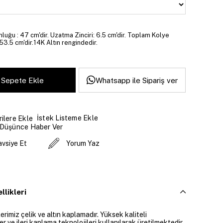
luğu : 47 cm'dir. Uzatma Zinciri: 6.5 cm'dir. Toplam Kolye
53.5 cm'dir.14K Altın rengindedir.
Whatsapp ile Sipariş ver
İstek Listeme Ekle
ilere Ekle
 Düşünce Haber Ver
avsiye Et
Yorum Yaz
llikleri
rimiz çelik ve altın kaplamadır. Yüksek kaliteli
 ve ileri kaplama teknolojileri kullanılarak üretilmektedir.