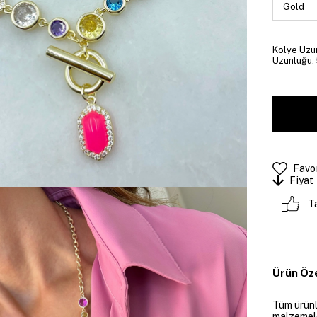
Kolye Uzun
Uzunluğu: 
Favor
Fiyat
T
Ürün Öze
Tüm ürünle
malzemeler