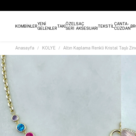
YENİ
ÖZEL
SAÇ
ÇANTA-
KOMBİNLER
TAKI
TEKSTİL
BR
GELENLER
SERİ
AKSESUARI
CÜZDAN
Anasayfa
KOLYE
Altın Kaplama Renkli Kristal Taşlı Zin