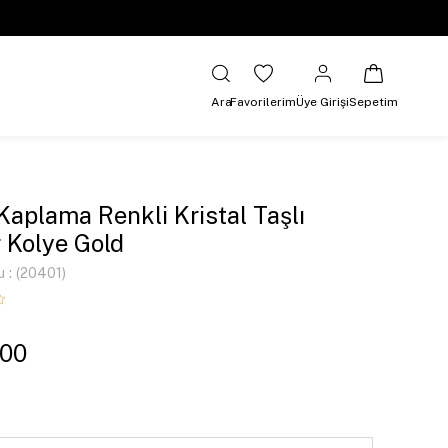
Ara
Favorilerim
Üye Girişi
Sepetim
 Kaplama Renkli Kristal Taşlı
r Kolye Gold
u
(20401)
,00