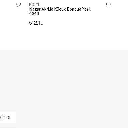
KOLYE
KOL
Nazar Akrilik Küçük Boncuk Yeşil
Zirk
4046
450
₺12,10
₺74
YIT OL