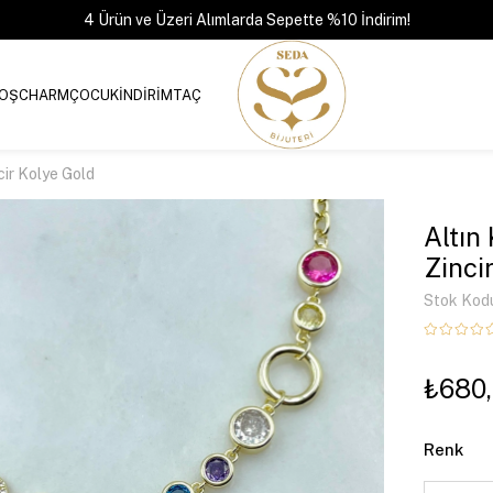
4 Ürün ve Üzeri Alımlarda Sepette %10 İndirim!
OŞ
CHARM
ÇOCUK
İNDİRİM
TAÇ
cir Kolye Gold
Altın
Zinci
Stok Kod
₺680
Renk