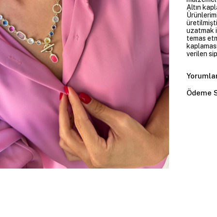
Altın kapl
Ürünlerim
üretilmişt
uzatmak i
temas etme
kaplaması
verilen si
Yorumla
Ödeme S