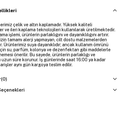
llikleri
rimiz çelik ve altın kaplamadır. Yüksek kaliteli
 ve ileri kaplama teknolojileri kullanılarak üretilmektedir.
ama işlemi, ürünlerin parlaklığını ve dayanıklılığını artırır.
izin tamamı alerji yapmayan, cilt dostu malzemelerden
ir. Ürünlerimiz suya dayanıklıdır; ancak kullanım ömrünü
çin su, parfüm, kolonya ve dezenfektan gibi maddelerle
mesi önerilir. Bu sayede, ürünlerin parlaklığı ve
 uzun süre korunur. İş günlerinde saat 16:00 ya kadar
parişler aynı gün kargoya teslim edilir.
r
(0)
eçenekleri