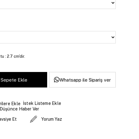
u : 2.7 cm'dir.
Whatsapp ile Sipariş ver
İstek Listeme Ekle
ilere Ekle
 Düşünce Haber Ver
avsiye Et
Yorum Yaz