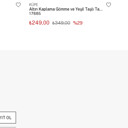
KÜPE
KÜP
Altın Kaplama Gömme ve Yeşil Taşlı Tasarım Küpe Gümüş
17885
178
₺249,00
₺2
₺349,00
%29
YIT OL