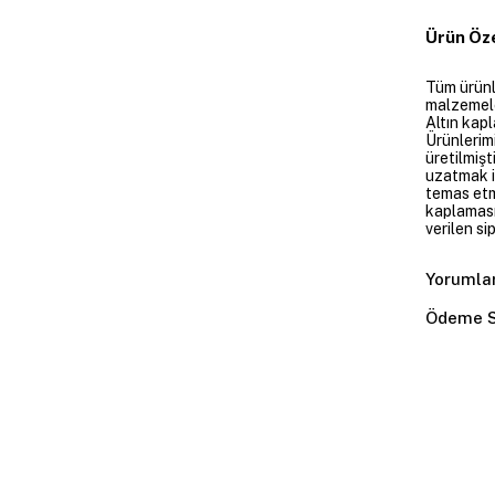
Ürün Öze
Tüm ürünle
malzemeler
Altın kapl
Ürünlerim
üretilmişt
uzatmak i
temas etme
kaplaması
verilen si
Yorumla
Ödeme S