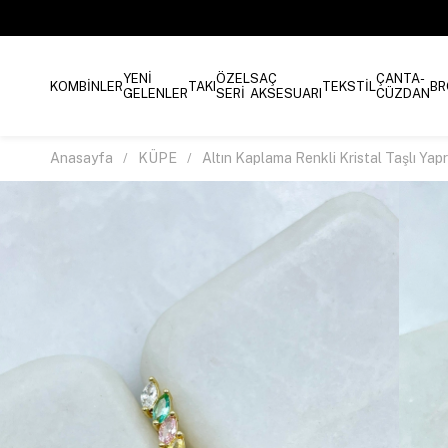
YENİ
ÖZEL
SAÇ
ÇANTA-
KOMBİNLER
TAKI
TEKSTİL
BR
GELENLER
SERİ
AKSESUARI
CÜZDAN
Anasayfa
KÜPE
Altın Kaplama Renkli Kristal Taşlı Ya