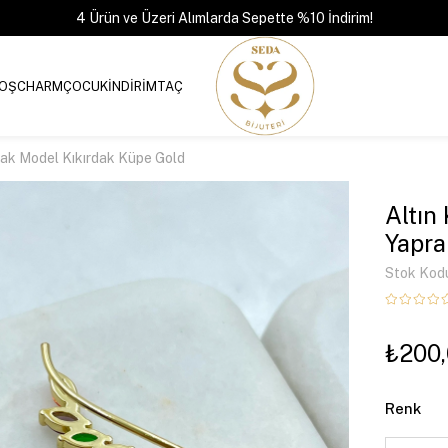
4 Ürün ve Üzeri Alımlarda Sepette %10 İndirim!
OŞ
CHARM
ÇOCUK
İNDİRİM
TAÇ
prak Model Kıkırdak Küpe Gold
Altın
Yapra
Stok Kod
₺200
Renk