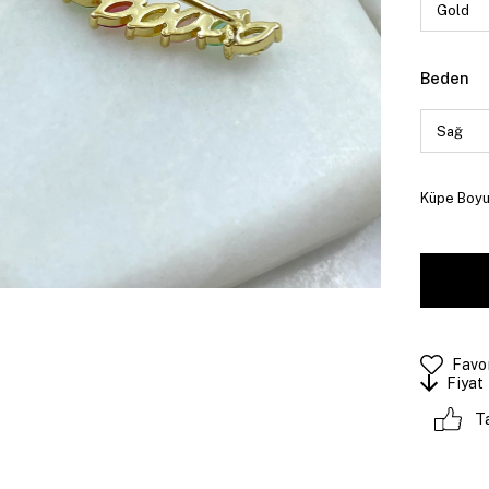
Beden
Küpe Boyut
Favor
Fiyat
T