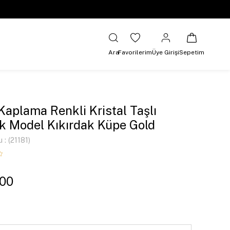
Ara
Favorilerim
Üye Girişi
Sepetim
 Kaplama Renkli Kristal Taşlı
k Model Kıkırdak Küpe Gold
u
(21181)
,00