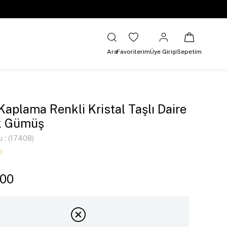
Ara
Favorilerim
Üye Girişi
Sepetim
 Kaplama Renkli Kristal Taşlı Daire
k Gümüş
u
(17408)
,00