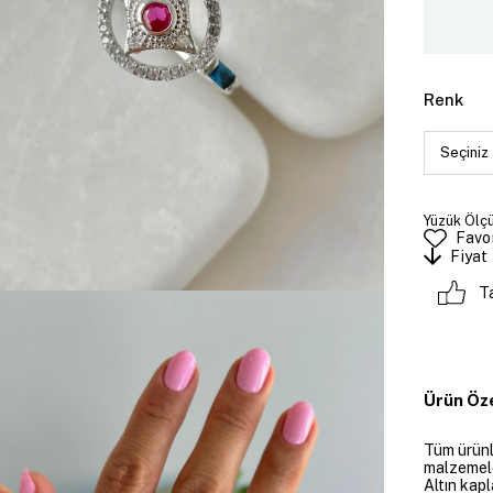
Renk
Yüzük Ölçü
Favor
Fiyat
T
Ürün Öze
Tüm ürünle
malzemeler
Altın kapl