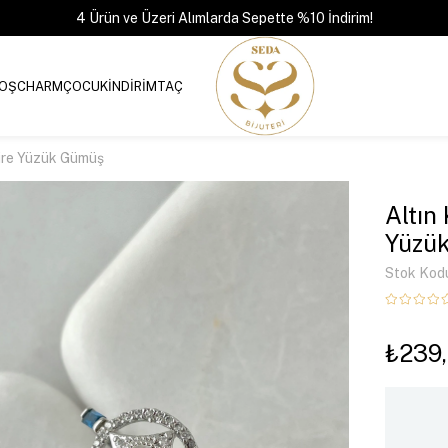
4 Ürün ve Üzeri Alımlarda Sepette %10 İndirim!
OŞ
CHARM
ÇOCUK
İNDİRİM
TAÇ
aire Yüzük Gümüş
Altın
Yüzü
Stok Kod
₺239