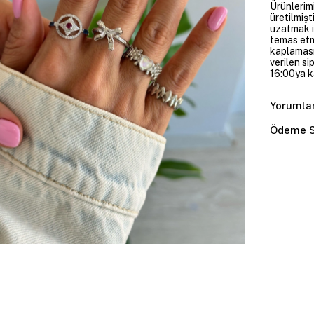
Ürünlerim
üretilmişt
uzatmak i
temas etme
kaplaması
verilen si
16:00ya ka
Yorumla
Ödeme S