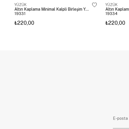
YÜZÜK
YÜZÜK
Altın Kaplama Minimal Kalpli Birleşim Yüzük Gold
Altın Kaplam
19331
19334
₺220,00
₺220,00