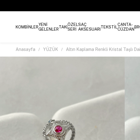
YENİ
ÖZEL
SAÇ
ÇANTA-
KOMBİNLER
TAKI
TEKSTİL
BR
GELENLER
SERİ
AKSESUARI
CÜZDAN
Anasayfa
YÜZÜK
Altın Kaplama Renkli Kristal Taşlı D