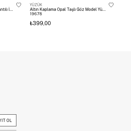
YÜZÜK
YÜZ
Altın Kaplama Damla Kristal Sallantılı İkili Yüzük Gold
Altın Kaplama Opal Taşlı Göz Model Yüzük Pembe
19678
196
₺399,00
₺3
YIT OL