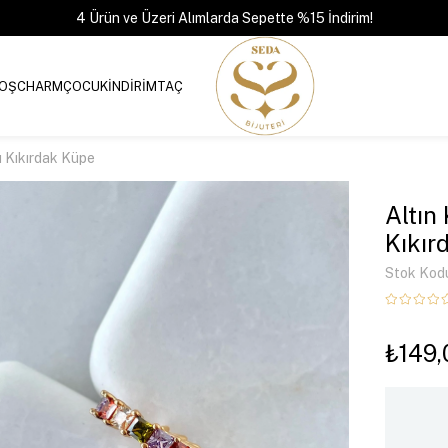
4 Ürün ve Üzeri Alımlarda Sepette %15 İndirim!
OŞ
CHARM
ÇOCUK
İNDİRİM
TAÇ
ı Kıkırdak Küpe
Altın
Kıkır
Stok Kod
₺149,