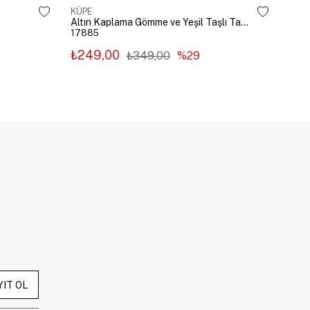
KÜPE
KÜP
Altın Kaplama Gömme ve Yeşil Taşlı Tasarım Küpe Gümüş
17885
178
₺249,00
₺2
₺349,00
%29
YIT OL