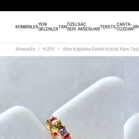
YENİ
ÖZEL
SAÇ
ÇANTA-
KOMBİNLER
TAKI
TEKSTİL
BR
GELENLER
SERİ
AKSESUARI
CÜZDAN
Anasayfa
KÜPE
Altın Kaplama Renkli Kristal Kare Taşl