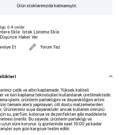
Ürün stoklarımızda kalmamıştır.
ığı: 0,4 cm'dir.
İstek Listeme Ekle
ilere Ekle
 Düşünce Haber Ver
avsiye Et
Yorum Yaz
llikleri
rimiz çelik ve altın kaplamadır. Yüksek kaliteli
 ve ileri kaplama teknolojileri kullanılarak üretilmektedir.
ama işlemi, ürünlerin parlaklığını ve dayanıklılığını artırır.
izin tamamı alerji yapmayan, cilt dostu malzemelerden
ir. Ürünlerimiz suya dayanıklıdır; ancak kullanım ömrünü
çin su, parfüm, kolonya ve dezenfektan gibi maddelerle
mesi önerilir. Bu sayede, ürünlerin parlaklığı ve
 uzun süre korunur. İş günlerinde saat 16:00 ya kadar
parişler aynı gün kargoya teslim edilir.