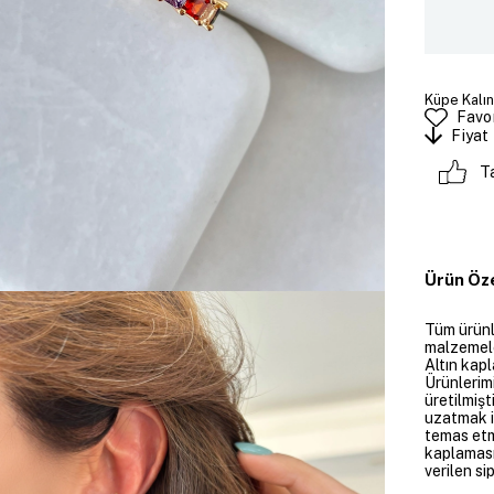
Küpe Kalınl
Favor
Fiyat
T
Ürün Öze
Tüm ürünle
malzemeler
Altın kapl
Ürünlerim
üretilmişt
uzatmak i
temas etme
kaplaması
verilen si