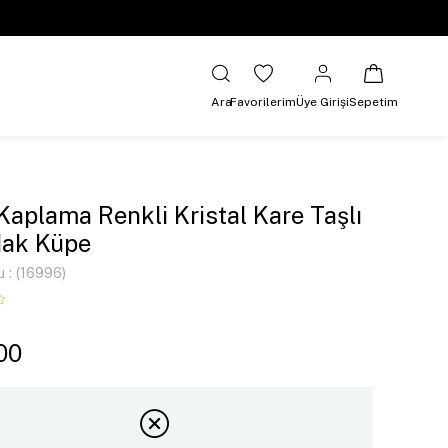
Ara
Favorilerim
Üye Girişi
Sepetim
 Kaplama Renkli Kristal Kare Taşlı
dak Küpe
u
(16996)
00