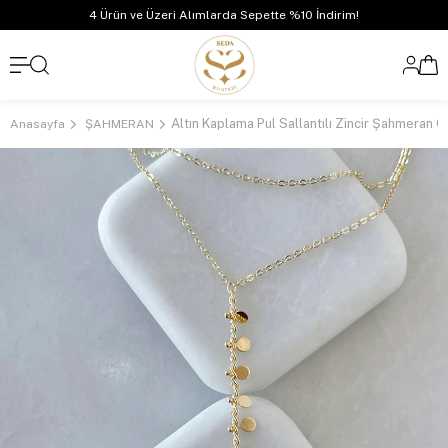
4 Ürün ve Üzeri Alımlarda Sepette %10 İndirim!
Altın Kaplama Pul Sallantılı Zincir Şahmeran G
Anasayfa
ŞAHMERAN