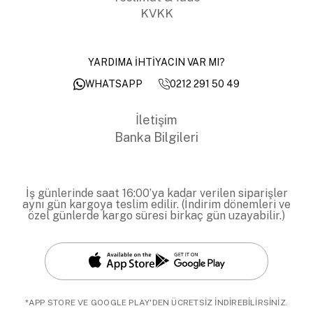
KVKK
YARDIMA İHTİYACIN VAR MI?
0212 291 50 49
WHATSAPP
İletişim
Banka Bilgileri
İş günlerinde saat 16:00’ya kadar verilen siparişler
aynı gün kargoya teslim edilir. (İndirim dönemleri ve
özel günlerde kargo süresi birkaç gün uzayabilir.)
*APP STORE VE GOOGLE PLAY'DEN ÜCRETSİZ İNDİREBİLİRSİNİZ.