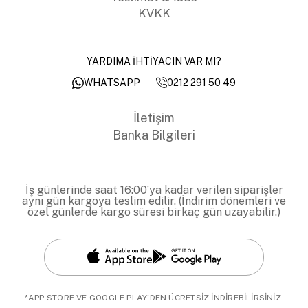
KVKK
YARDIMA İHTİYACIN VAR MI?
0212 291 50 49
WHATSAPP
İletişim
Banka Bilgileri
İş günlerinde saat 16:00’ya kadar verilen siparişler
aynı gün kargoya teslim edilir. (İndirim dönemleri ve
özel günlerde kargo süresi birkaç gün uzayabilir.)
*APP STORE VE GOOGLE PLAY'DEN ÜCRETSİZ İNDİREBİLİRSİNİZ.