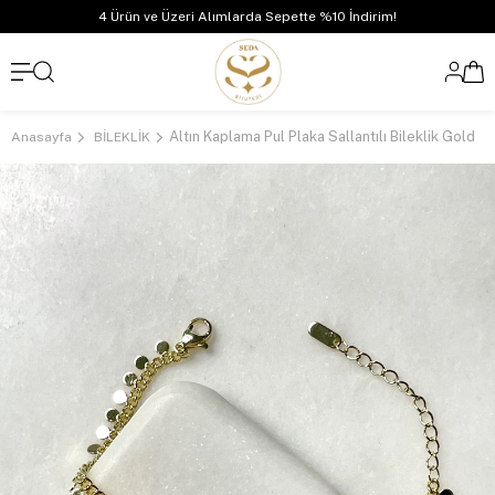
4 Ürün ve Üzeri Alımlarda Sepette %10 İndirim!
Altın Kaplama Pul Plaka Sallantılı Bileklik Gold
Anasayfa
BİLEKLİK